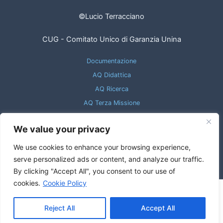
©Lucio Terracciano
CUG - Comitato Unico di Garanzia Unina
Documentazione
AQ Didattica
AQ Ricerca
AQ Terza Missione
Internazionalizzazione
We value your privacy
FAQ
Galleria foto
We use cookies to enhance your browsing experience,
serve personalized ads or content, and analyze our traffic.
By clicking "Accept All", you consent to our use of
cookies.
Cookie Policy
Copyright © 2026
Reject All
Accept All